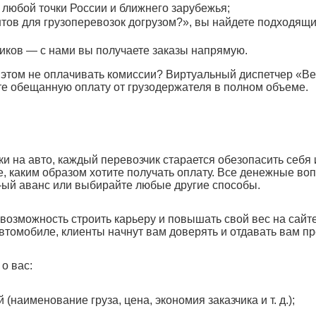
 любой точки России и ближнего зарубежья;
ентов для грузоперевозок догрузом?», вы найдете подходя
иков — с нами вы получаете заказы напрямую.
ри этом не оплачивать комиссии? Виртуальный диспетчер «В
те обещанную оплату от грузодержателя в полном объеме.
зки на авто, каждый перевозчик старается обезопасить себ
, каким образом хотите получать оплату. Все денежные во
-ый аванс или выбирайте любые другие способы.
озможность строить карьеру и повышать свой вес на сайте
 автомобиле, клиенты начнут вам доверять и отдавать вам п
о вас:
наименование груза, цена, экономия заказчика и т. д.);