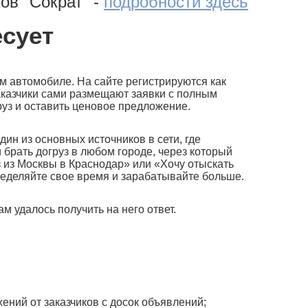
ов "Сократ" -
подробности здесь
есует
ом автомобиле. На сайте регистрируются как
 Заказчики сами размещают заявки с полным
руз и оставить ценовое предложение.
дин из основных источников в сети, где
и брать догруз в любом городе, через который
з из Москвы в Краснодар» или «Хочу отыскать
ределяйте свое время и зарабатывайте больше.
м удалось получить на него ответ.
ений от заказчиков с досок объявлений;