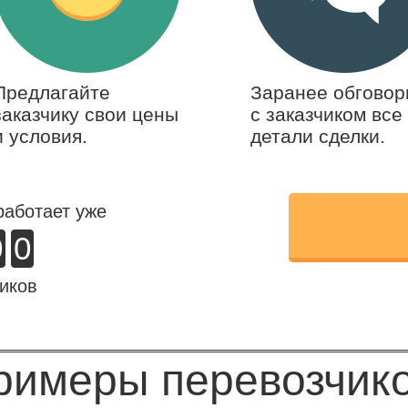
Предлагайте
Заранее обговор
заказчику свои цены
с заказчиком все
и условия.
детали сделки.
работает уже
0
0
иков
римеры перевозчико