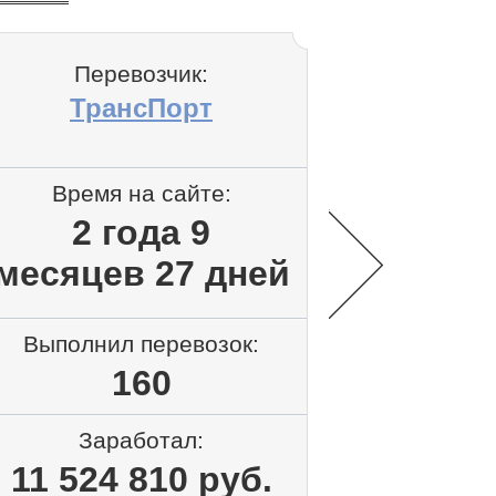
Перевозчик:
Пере
ТрансПорт
Fa
Время на сайте:
Время 
2 года 9
6 лет
месяцев 27 дней
Выполнил перевозок:
Выполнил
160
Заработал:
Зар
11 524 810 руб.
1 929 