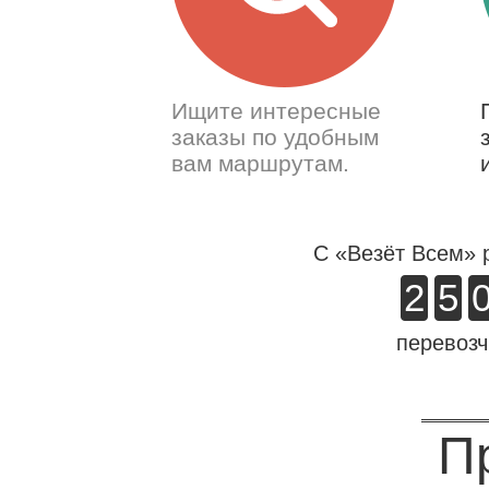
Ищите интересные
заказы по удобным
вам маршрутам.
С «Везёт Всем» 
2
5
перевозч
П