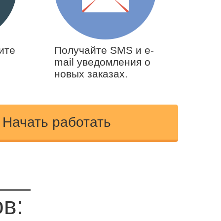
ите
Получайте SMS и e-
mail уведомления о
новых заказах.
Начать работать
в: