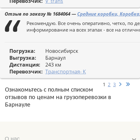
Перевозчик:
V_trans
Отзыв по заказу №
1684064
—
Средние коробки, Коробка
Рекомендую. Все очень оперативно, четко, по дел
информирование на всех этапах - все на отлично
Погрузка:
Новосибирск
Выгрузка:
Барнаул
Дистанция:
243 км
Перевозчик:
Транспортная- К
1
2
3
Ознакомьтесь с полным списком
отзывов по ценам на грузоперевозки в
Барнауле
О нас