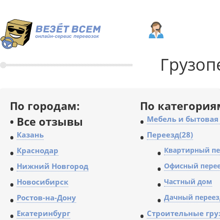
Грузоп
По городам:
По категория
•
Все отзывы
•
Мебель и бытовая 
•
Казань
•
Переезд(28)
•
Краснодар
•
Квартирный пе
•
Нижний Новгород
•
Офисный пере
•
Новосибирск
•
Частный дом
•
Ростов-на-Дону
•
Дачный переез
•
Екатеринбург
•
Строительные гру