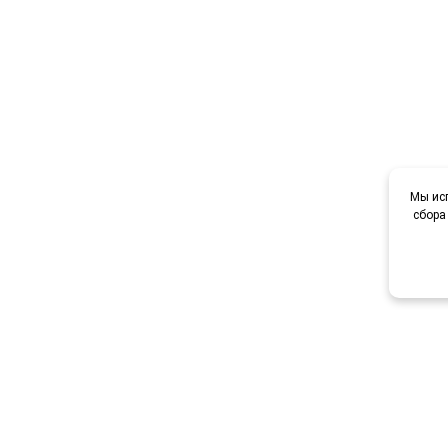
Мы исп
сбора