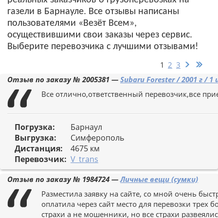
реальных заказчиков о грузоперевозках на
газели в Барнауле. Все отзывы написаны
пользователями «Везёт Всем»,
осуществившими свои заказы через сервис.
Выберите перевозчика с лучшими отзывами!
1
2
3
Отзыв по заказу №
2005381
—
Subaru Forester / 2001 г / 
Все отлично,ответственный перевозчик,все прие
Погрузка:
Барнаул
Выгрузка:
Симферополь
Дистанция:
4675 км
Перевозчик:
V_trans
Отзыв по заказу №
1984724
—
Личные вещи (сумки)
Разместила заявку на сайте, со мной очень быст
оплатила через сайт место для перевозки трех 
страхи а не мошенники, но все страхи развеяли